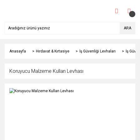
ARA
Anasayfa
Hırdavat & Kırtasiye
İş Güvenliği Levhaları
İş Güven
Koruyucu Malzeme Kullan Levhası