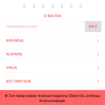
Yorum Yaz
Ürün resmi kalitesiz, bozuk veya görüntülenemiyor.
E-BÜLTEN
Ürün açıklamasında eksik bilgiler bulunuyor.
Ürün bilgilerinde hatalar bulunuyor.
EKLE
Ürün fiyatı diğer sitelerden daha pahalı.
Bu ürüne benzer farklı alternatifler olmalı.
KURUMSAL
ALIŞVERİŞ
Gönder
ÜYELİK
BİZİ TAKİP EDİN
© Tüm hakları saklıdır. Kredi kartı bilgileriniz 256bit SSL sertifikası
ile korunmaktadır.