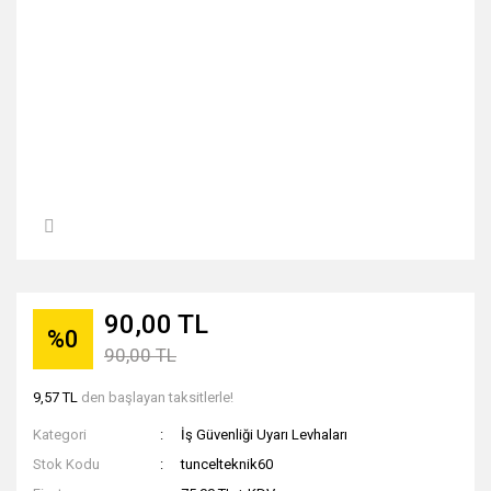
90,00 TL
%0
90,00 TL
9,57 TL
den başlayan taksitlerle!
Kategori
İş Güvenliği Uyarı Levhaları
Stok Kodu
tuncelteknik60