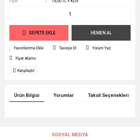
Fiyat
75,00 TL + KDV
SEPETE EKLE
HEMEN AL
Tavsiye Et
Yorum Yaz
Fiyat Alarmı
Karşılaştır
Ürün Bilgisi
Yorumlar
Taksit Seçenekleri
Bu ürünün fiyat bilgisi, resim, ürün açıklamalarında ve diğer
konularda yetersiz gördüğünüz noktaları öneri formunu
Bu ürüne ilk yorumu siz yapın!
kullanarak tarafımıza iletebilirsiniz.
SOSYAL MEDYA
Görüş ve önerileriniz için teşekkür ederiz.