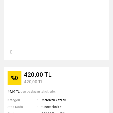
420,00 TL
%0
420,00 TL
44,67 TL
den başlayan taksitlerle!
Kategori
Merdiven Yazıları
Stok Kodu
tuncelteknik71