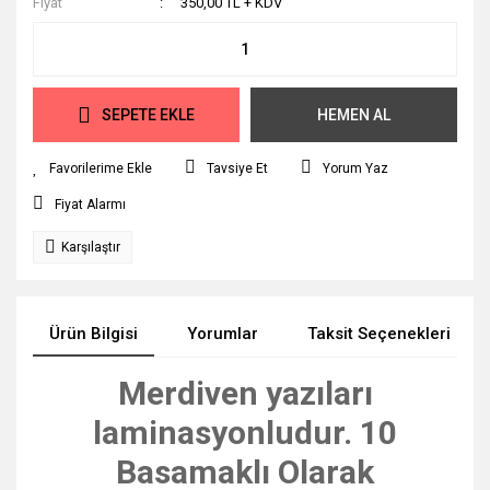
Fiyat
350,00 TL + KDV
SEPETE EKLE
HEMEN AL
Tavsiye Et
Yorum Yaz
Fiyat Alarmı
Karşılaştır
Ürün Bilgisi
Yorumlar
Taksit Seçenekleri
Merdiven yazıları
laminasyonludur. 10
Basamaklı Olarak