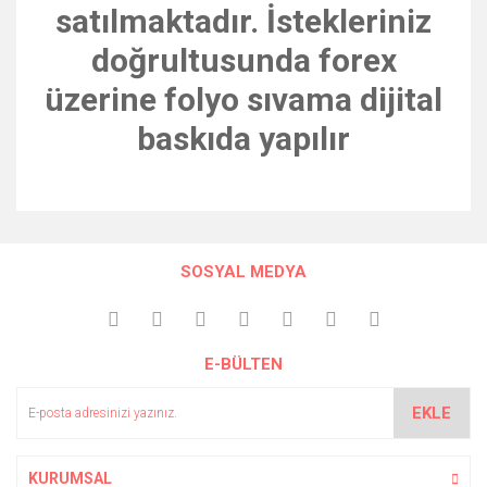
satılmaktadır. İstekleriniz
doğrultusunda forex
üzerine folyo sıvama dijital
baskıda yapılır
Bu ürünün fiyat bilgisi, resim, ürün açıklamalarında ve diğer
konularda yetersiz gördüğünüz noktaları öneri formunu
Bu ürüne ilk yorumu siz yapın!
kullanarak tarafımıza iletebilirsiniz.
SOSYAL MEDYA
Görüş ve önerileriniz için teşekkür ederiz.
Yorum Yaz
Ürün resmi kalitesiz, bozuk veya görüntülenemiyor.
E-BÜLTEN
Ürün açıklamasında eksik bilgiler bulunuyor.
Ürün bilgilerinde hatalar bulunuyor.
EKLE
Ürün fiyatı diğer sitelerden daha pahalı.
Bu ürüne benzer farklı alternatifler olmalı.
KURUMSAL