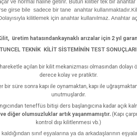
açar ve normal haline getirir. Bütün kilitler tek bir anaht
se girse bile sadece bir tane anahtar kullanmaktadır.Kili
r.Dolayısıyla kilitlemek için anahtar kullanılmaz. Anahtar a
it, üretim hatasındankaynaklı arızalar için 2 yıl gara
TUNCEL TEKNİK
KİLİT SİSTEMİNİN TEST SONUÇLARI
bir hareketle açılan bir kilit mekanizması olmasından dolay
derece kolay ve pratiktir.
 bir süre sonra kapı ile oynamaktan, kapı ile uğraşmaktan 
unutmuşlardır.
angıcından teneffüs bitişi ders başlangıcına kadar açık ka
 ve diğer olumsuzluklar artık yaşanmamıştır.
(Kapı çarp
kontrol dışı kilitlenmesi vb.)
 kaldığından sınıf eşyalarına ya da arkadaşlarının eşyal