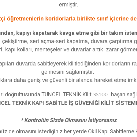
ermiştir.
çi öğretmenlerin koridorlarla birlikte sınıf içlerine d
an, kapıyı kapatarak kavga etme gibi bir takım isten
 çekiştirme, sert açma-sert kapatma, duvara çarptırma g
leri, kapı kolları, menteşeler ve duvarlar artık zarar görmem
apıları duvarda sabitleyerek kilitlediğinden koridorların ra
gelmesini sağlamıştır.
uklara daha geniş ve güvenli bir alanda hareket etme imk
rı doğrultusunda TUNCEL TEKNİK Kilit
başarı sağl
%100
CEL TEKNİK KAPI SABİTLE İŞ GÜVENİĞİ KİLİT SİSTEM
* Kontrolün Sizde Olmasını İstiyorsanız
üz de olmasını istediğiniz her yerde Okil Kapı Sabitleme Kil