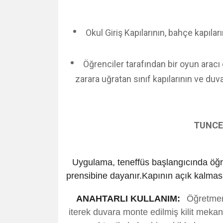
•
Okul Giriş Kapılarının, bahçe kapıla
•
Öğrenciler tarafından bir oyun aracı o
zarara uğratan sınıf kapılarının ve d
TUNCEL
Uygulama, teneffüs başlangıcında öğre
prensibine dayanır.Kapının açık kalmas
ANAHTARLI KULLANIM:
Öğretmen,
iterek duvara monte edilmiş kilit mekan