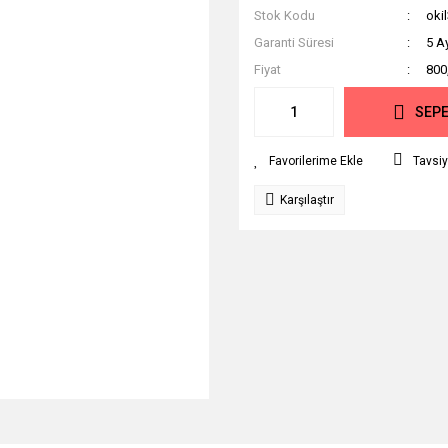
Stok Kodu
oki
Garanti Süresi
5 A
Fiyat
800
SEPE
Tavsiy
Karşılaştır