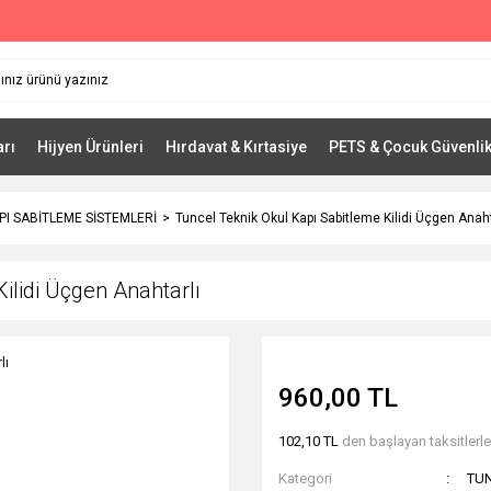
arı
Hijyen Ürünleri
Hırdavat & Kırtasiye
PETS & Çocuk Güvenli
PI SABİTLEME SİSTEMLERİ
Tuncel Teknik Okul Kapı Sabitleme Kilidi Üçgen Anaht
ilidi Üçgen Anahtarlı
960,00 TL
102,10 TL
den başlayan taksitlerle
Kategori
TUN