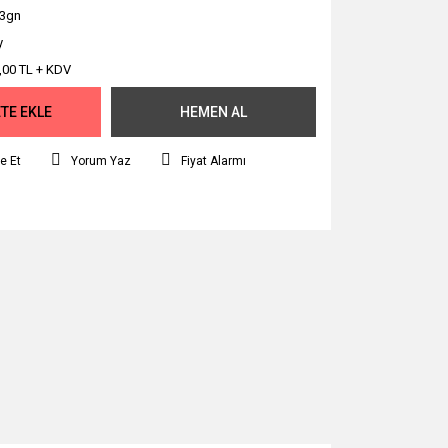
l3gn
y
,00 TL + KDV
TE EKLE
HEMEN AL
e Et
Yorum Yaz
Fiyat Alarmı