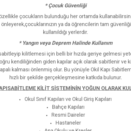
* Çocuk Güvenliği
özellikle çocukların bulunduğu her ortamda kullanabilirsini
i önleyerek,çocuklarınızın ya da öğrencilerin tam güvenliği
kullanıldığı yerlerdir.
* Yangın veya Deprem Halinde Kullanım
abitleyip kilitlemesi için belli bir hızda geriye gelmesi yete
ğru kendiliğinden giden kapılar açık olarak sabitlenir ve 
a kapalı kalması önlenmiş olur. Bu yönüyle Okil Kapı Sabitle
hızlı bir şekilde gerçekleşmesine katkıda bulunur.
APISABİTLEME KİLİT SİSTEMİNİN YOĞUN OLARAK KUL
Okul Sınıf Kapıları ve Okul Giriş Kapıları
Bahçe Kapıları
Resmi Daireler
Hastaneler
Ana Okulu ve Kreşler