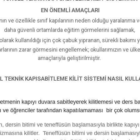
EN ÖNEMLİ AMAÇLARI
rının ve özellikle sınıf kapılarının neden olduğu yaralanma
daha güvenli ortamlarda eğitim görmelerini sağlamak,
larak kullanıldığı için çok çabuk yıpranan, sürekli bakımı ya
uvarlarının zarar görmesini engellemek; okullarımızın ve ü
amaçlarıyla geliştirilmiştir.
 TEKNİK KAPISABİTLEME KİLİT SİSTEMİ NASIL KULL
tmenin kapıyı duvara sabitleyerek kilitlemesi ve ders b
ı ve öğrenciler tarafından kapatılamaması bir çok olums
 dersin bitimi ve teneffüsün başlamasıyla birlikte kapıyı
izmasına kilitler. Teneffüsün bitimi ve dersin başlaması