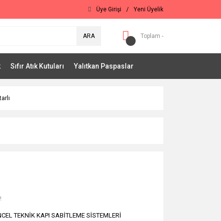
Üye Girişi
/
Yeni Üyelik
ARA
Toplam -
k
Sıfır Atık Kutuları
Yalıtkan Paspaslar
arlı
!
CEL TEKNİK KAPI SABİTLEME SİSTEMLERİ