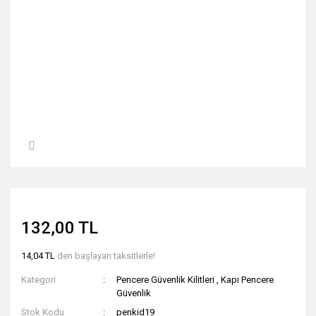
132,00 TL
14,04 TL
den başlayan taksitlerle!
Kategori
Pencere Güvenlik Kilitleri
,
Kapı Pencere
Güvenlik
Stok Kodu
penkid19