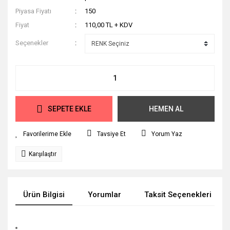
Piyasa Fiyatı
150
Fiyat
110,00 TL + KDV
Seçenekler
SEPETE EKLE
HEMEN AL
Tavsiye Et
Yorum Yaz
Karşılaştır
Ürün Bilgisi
Yorumlar
Taksit Seçenekleri