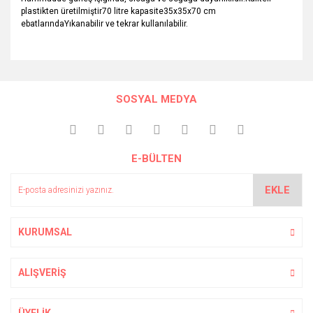
plastikten üretilmiştir70 litre kapasite35x35x70 cm
ebatlarındaYıkanabilir ve tekrar kullanılabilir.
Bu ürünün fiyat bilgisi, resim, ürün açıklamalarında ve diğer
konularda yetersiz gördüğünüz noktaları öneri formunu
Bu ürüne ilk yorumu siz yapın!
kullanarak tarafımıza iletebilirsiniz.
SOSYAL MEDYA
Görüş ve önerileriniz için teşekkür ederiz.
Yorum Yaz
Ürün resmi kalitesiz, bozuk veya görüntülenemiyor.
E-BÜLTEN
Ürün açıklamasında eksik bilgiler bulunuyor.
Ürün bilgilerinde hatalar bulunuyor.
EKLE
Ürün fiyatı diğer sitelerden daha pahalı.
Bu ürüne benzer farklı alternatifler olmalı.
KURUMSAL
ALIŞVERİŞ
Gönder