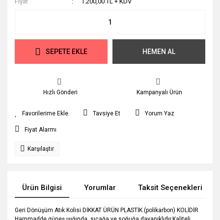
Fiyat
1.200,00 TL + KDV
SEPETE EKLE
HEMEN AL
Hızlı Gönderi
Kampanyalı Ürün
Tavsiye Et
Yorum Yaz
Fiyat Alarmı
Karşılaştır
Ürün Bilgisi
Yorumlar
Taksit Seçenekleri
Geri Dönüşüm Atık Kolisi DİKKAT ÜRÜN PLASTİK (polikarbon) KOLİDİR
Hammadde güneş ışığında, sıcağa ve soğuğa dayanıklıdır.Kaliteli