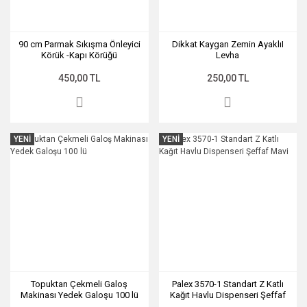
90 cm Parmak Sıkışma Önleyici
Dikkat Kaygan Zemin AyaklıI
Körük -Kapı Körüğü
Levha
450,00 TL
250,00 TL
YENİ
YENİ
Topuktan Çekmeli Galoş
Palex 3570-1 Standart Z Katlı
Makinası Yedek Galoşu 100 lü
Kağıt Havlu Dispenseri Şeffaf
Mavi