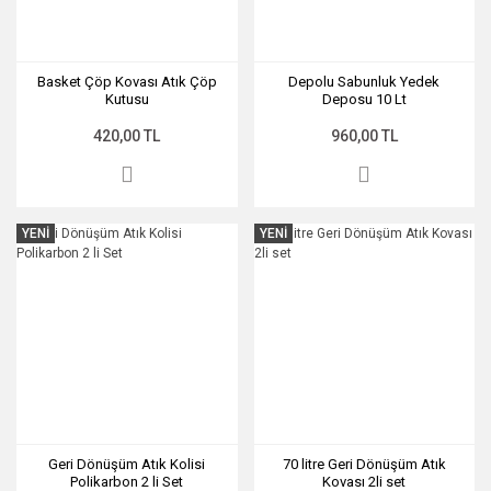
Basket Çöp Kovası Atık Çöp
Depolu Sabunluk Yedek
Kutusu
Deposu 10 Lt
420,00 TL
960,00 TL
YENİ
YENİ
Geri Dönüşüm Atık Kolisi
70 litre Geri Dönüşüm Atık
Polikarbon 2 li Set
Kovası 2li set